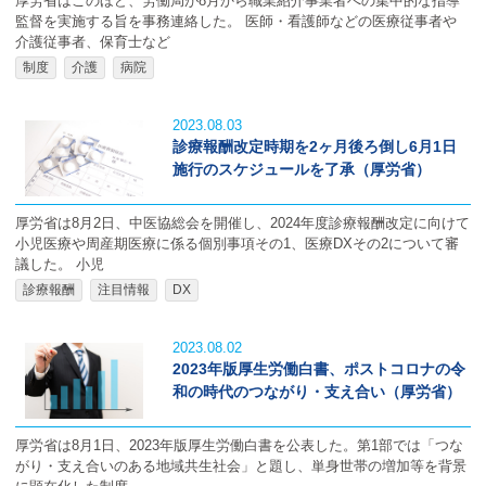
厚労省はこのほど、労働局が8月から職業紹介事業者への集中的な指導
監督を実施する旨を事務連絡した。 医師・看護師などの医療従事者や
介護従事者、保育士など
制度
介護
病院
2023.08.03
診療報酬改定時期を2ヶ月後ろ倒し6月1日
施行のスケジュールを了承（厚労省）
厚労省は8月2日、中医協総会を開催し、2024年度診療報酬改定に向けて
小児医療や周産期医療に係る個別事項その1、医療DXその2について審
議した。 小児
診療報酬
注目情報
DX
2023.08.02
2023年版厚生労働白書、ポストコロナの令
和の時代のつながり・支え合い（厚労省）
厚労省は8月1日、2023年版厚生労働白書を公表した。第1部では「つな
がり・支え合いのある地域共生社会」と題し、単身世帯の増加等を背景