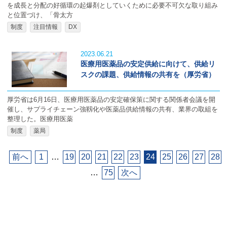
を成長と分配の好循環の起爆剤としていくために必要不可欠な取り組み
と位置づけ、「骨太方
制度
注目情報
DX
2023.06.21
医療用医薬品の安定供給に向けて、供給リ
スクの課題、供給情報の共有を（厚労省）
厚労省は6月16日、医療用医薬品の安定確保策に関する関係者会議を開
催し、サプライチェーン強靱化や医薬品供給情報の共有、業界の取組を
整理した。医療用医薬
制度
薬局
前へ
1
…
19
20
21
22
23
24
25
26
27
28
…
75
次へ