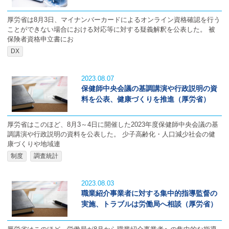
厚労省は8月3日、マイナンバーカードによるオンライン資格確認を行う
ことができない場合における対応等に対する疑義解釈を公表した。 被
保険者資格申立書にお
DX
2023.08.07
保健師中央会議の基調講演や行政説明の資
料を公表、健康づくりを推進（厚労省）
厚労省はこのほど、8月3～4日に開催した2023年度保健師中央会議の基
調講演や行政説明の資料を公表した。 少子高齢化・人口減少社会の健
康づくりや地域連
制度
調査統計
2023.08.03
職業紹介事業者に対する集中的指導監督の
実施、トラブルは労働局へ相談（厚労省）