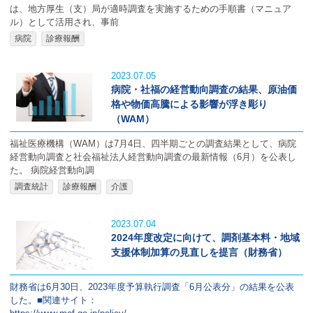
は、地方厚生（支）局が適時調査を実施するための手順書（マニュア
ル）として活用され、事前
病院
診療報酬
2023.07.05
病院・社福の経営動向調査の結果、原油価
格や物価高騰による影響が浮き彫り
（WAM）
福祉医療機構（WAM）は7月4日、四半期ごとの調査結果として、病院
経営動向調査と社会福祉法人経営動向調査の最新情報（6月）を公表し
た。 病院経営動向調
調査統計
診療報酬
介護
2023.07.04
2024年度改定に向けて、調剤基本料・地域
支援体制加算の見直しを提言（財務省）
財務省は6月30日、2023年度予算執行調査「6月公表分」の結果を公表
した。■関連サイト：