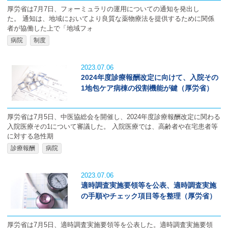
厚労省は7月7日、フォーミュラリの運用についての通知を発出し
た。 通知は、地域においてより良質な薬物療法を提供するために関係
者が協働した上で「地域フォ
病院
制度
2023.07.06
2024年度診療報酬改定に向けて、入院その
1地包ケア病棟の役割機能が鍵（厚労省）
厚労省は7月5日、中医協総会を開催し、2024年度診療報酬改定に関わる
入院医療その1について審議した。 入院医療では、高齢者や在宅患者等
に対する急性期
診療報酬
病院
2023.07.06
適時調査実施要領等を公表、適時調査実施
の手順やチェック項目等を整理（厚労省）
厚労省は7月5日、適時調査実施要領等を公表した。適時調査実施要領