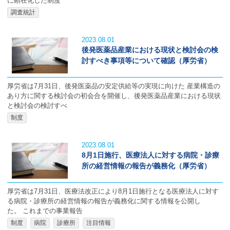
に顕在化した制度
調査統計
2023.08.01
後発医薬品産業における現状と検討会の検
討すべき事項等について確認（厚労省）
厚労省は7月31日、後発医薬品の安定供給等の実現に向けた 産業構造の
あり方に関する検討会の初会合を開催し、後発医薬品産業における現状
と検討会の検討すべ
制度
2023.08.01
8月1日施行、医療法人に対する病院・診療
所の経営情報の報告が義務化（厚労省）
厚労省は7月31日、医療法改正により8月1日施行となる医療法人に対す
る病院・診療所の経営情報の報告が義務化に関する情報を公開し
た。 これまでの事業報告
制度
病院
診療所
注目情報