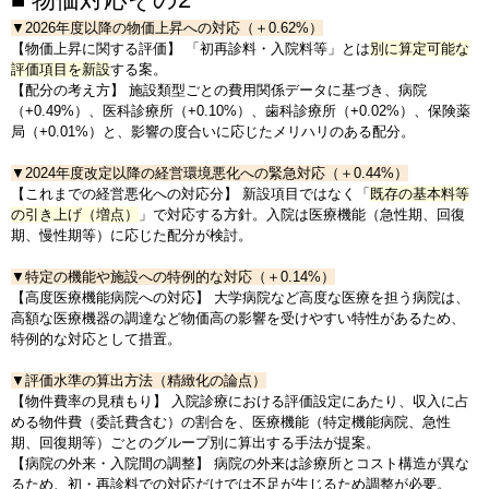
▼2026年度以降の物価上昇への対応（＋0.62%）
【物価上昇に関する評価】 「初再診料・入院料等」とは
別に算定可能な
評価項目を新設
する案。
【
配分の考え方】
施設類型ごとの費用関係データに基づき、病院
（+0.49%）、医科診療所（+0.10%）、歯科診療所（+0.02%）、保険薬
局（+0.01%）と、影響の度合いに応じたメリハリのある配分。
▼2024年度改定以降の経営環境悪化への緊急対応（＋0.44%）
【これまでの経営悪化への対応分】 新設項目ではなく「
既存の基本料等
の引き上げ
（増点）
」で対応する方針。入院は医療機能（急性期、回復
期、慢性期等）に応じた配分が検討。
▼特定の機能や施設への特例的な対応（＋0.14%）
【
高度医療機能病院への対応】
大学病院など高度な医療を担う病院は、
高額な医療機器の調達など物価高の影響を受けやすい特性があるため、
特例的な対応として措置。
▼
評価水準の算出方法（精緻化の論点）
【
物件費率の見積もり
】
入院診療における評価設定にあたり、収入に占
める物件費（委託費含む）の割合を、医療機能（特定機能病院、急性
期、回復期等）ごとのグループ別に算出する手法が提案。
【
病院の外来・入院間の調整
】
病院の外来は診療所とコスト構造が異な
るため、初・再診料での対応だけでは不足が生じるため調整が必要。