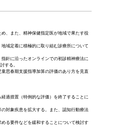
ため、また、
精神保健指定医
が地域で果たす役
・地域定着
に積極的に取り組む
診療所
について
、指針に沿った
オンラインでの初診精神療法
に
検討する。
児童思春期支援指導加算
の評価のあり方を見直
る経過措置（特例的な評価）を終了することに
算の対象疾患を拡大
する。また、
認知行動療法
求める要件
などを緩和することについて検討す