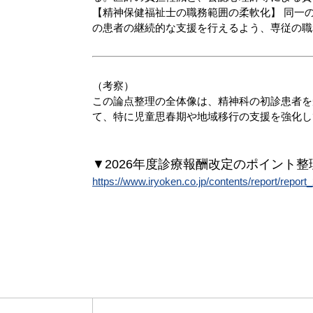
【精神保健福祉士の職務範囲の柔軟化】
同一の
の患者の継続的な支援
を行えるよう、専従の職
（考察）
この論点整理の全体像は、
精神科の初診患者を
て、特に児童思春期や地域移行の支援を強化し
▼2026年度診療報酬改定のポイント整
https://www.iryoken.co.jp/contents/report/report