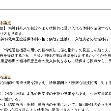
る論点
価】
精神科外来で
初診
をより積極的に受け入れる体制を確保する
り方
を見直す。
精神科救急医療提供体制を担う病院と連携
し、
入院患者の地域移行
「情報通信機器を用いた精神療法に係る指針」の見直しを踏まえ
療を提供するため、
再診と同様の施設基準
を設定するかどうかを
児童思春期の精神疾患患者の受入体制
をさらに確保する観点から、
る論点
認心理師
の養成状況を踏まえ、診療報酬上の
臨床心理技術者
に対す
】
公認心理師による心理支援の実態や効果をふまえ、
心理支援加
を検討する。
和】
認知療法・認知行動療法
の実施において、
毎回医師の介入を
の高い心理支援をより効率的に提供できるようにする。