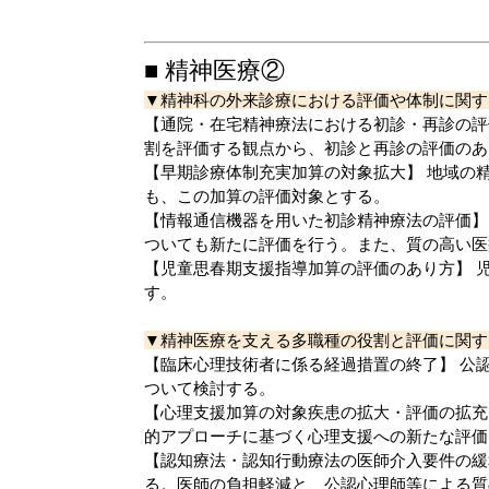
■ 精神医療②
▼精神科の外来診療における評価や体制に関す
【通院・在宅精神療法における初診・再診の評
割を評価する観点から、
初診と再診の評価のあ
【早期診療体制充実加算の対象拡大】
地域の
も、この加算の評価対象とする。
【情報通信機器を用いた初診精神療法の評価】
ついても新たに評価を行う。また、質の高い医
【児童思春期支援指導加算の評価のあり方】
す。
▼精神医療を支える多職種の役割と評価に関す
【臨床心理技術者に係る経過措置の終了】
公
ついて検討する。
【心理支援加算の対象疾患の拡大・評価の拡充
的アプローチ
に基づく心理支援への新たな評価
【認知療法・認知行動療法の医師介入要件の緩
る。医師の負担軽減と、公認心理師等による質