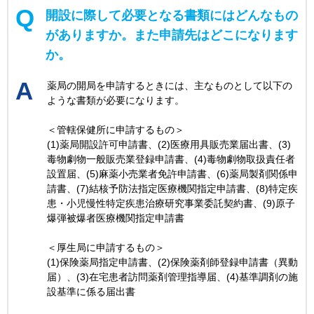
開設に際して必要となる書類にはどんなもの
がありますか。また申請先はどこになります
か。
薬局の開局を申請するときには、主なものとして以下の
ような書類が必要になります。
＜管轄保健所に申請するもの＞
(1)薬局開設許可申請書、(2)医療用具販売業届出書、(3)
毒物劇物一般販売業登録申請書、(4)毒物劇物取扱責任者
設置届、(5)麻薬小売業者免許申請書、(6)薬局製剤関係申
請書、(7)結核予防法指定医療機関指定申請書、(8)特定疾
患・小児慢性特定疾患治療研究事業委託契約書、(9)原子
爆弾被爆者医療機関指定申請書
＜厚生局に申請するもの＞
(1)保険薬局指定申請書、(2)保険薬剤師登録申請書（異動
届）、(3)在宅患者訪問薬剤管理指導届、(4)基準調剤の施
設基準に係る届出書