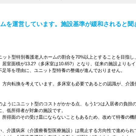
ムを運営しています。施設基準が緩和されると聞
ニット型特別養護老人ホームの割合を70%以上とすることを目指
居室面積が13.2?（多床室は10.65?）となり、従来の施設より
不足等を理由に、ユニット型特養の整備が進んでおりません。
り、方向転換を考えています。多床室も必要であるとの認識が、介護
記のようにユニット型のコストがかかる点、もう1つは入居者の負担
に、低所得者が対象の施設です。
、所得面のその受け皿にならないこともあるため、改めて特養の機
い、介護病床（介護療養型医療施設）は廃止する方向性で進められ