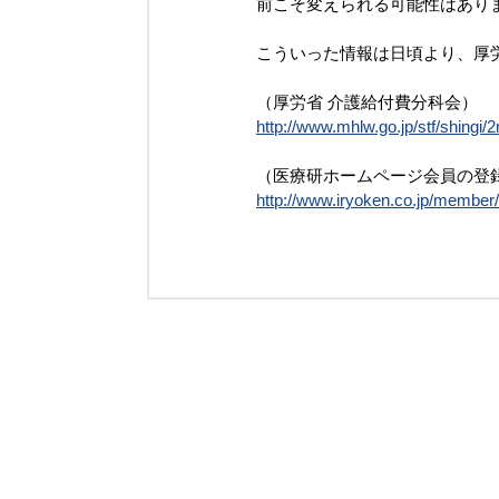
前こそ変えられる可能性はあり
こういった情報は日頃より、厚
（厚労省 介護給付費分科会）
http://www.mhlw.go.jp/stf/shingi
（医療研ホームページ会員の登
http://www.iryoken.co.jp/member/