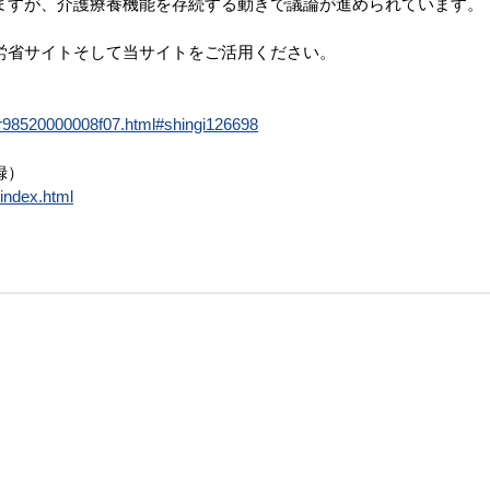
ますが、介護療養機能を存続する動きで議論が進められています。
労省サイトそして当サイトをご活用ください。
/2r98520000008f07.html#shingi126698
録）
index.html